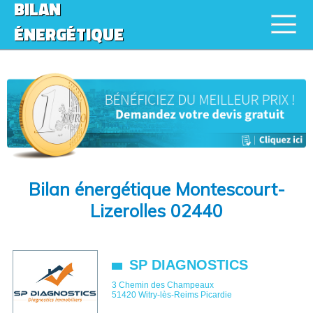
BILAN
ÉNERGÉTIQUE
Bilan énergétique Montescourt-
Lizerolles 02440
SP DIAGNOSTICS
3 Chemin des Champeaux
51420
Witry-lès-Reims
Picardie