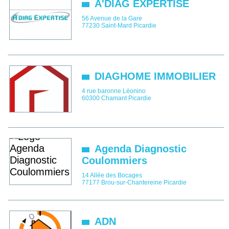
A'DIAG EXPERTISE
56 Avenue de la Gare
77230
Saint-Mard
Picardie
DIAGHOME IMMOBILIER
4 rue baronne Léonino
60300
Chamant
Picardie
Agenda Diagnostic
Coulommiers
14 Allée des Bocages
77177
Brou-sur-Chantereine
Picardie
ADN