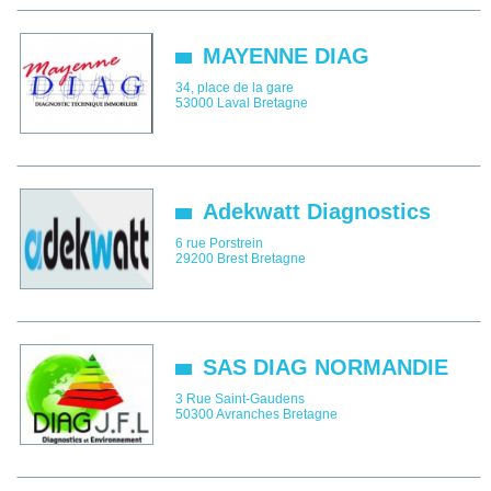
MAYENNE DIAG
34, place de la gare
53000
Laval
Bretagne
Adekwatt Diagnostics
6 rue Porstrein
29200
Brest
Bretagne
SAS DIAG NORMANDIE
3 Rue Saint-Gaudens
50300
Avranches
Bretagne