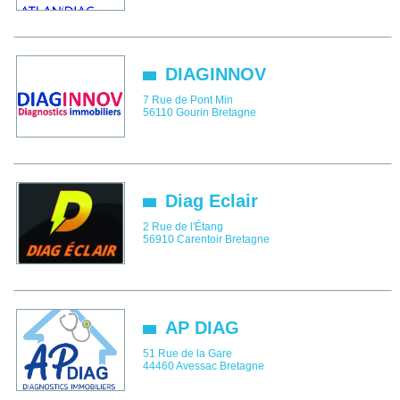
DIAGINNOV
7 Rue de Pont Min
56110
Gourin
Bretagne
Diag Eclair
2 Rue de l'Étang
56910
Carentoir
Bretagne
AP DIAG
51 Rue de la Gare
44460
Avessac
Bretagne