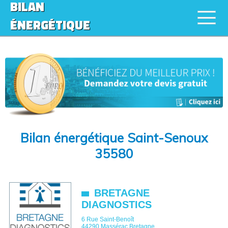
BILAN
ÉNERGÉTIQUE
Bilan énergétique Saint-Senoux
35580
BRETAGNE
DIAGNOSTICS
6 Rue Saint-Benoît
44290
Massérac
Bretagne