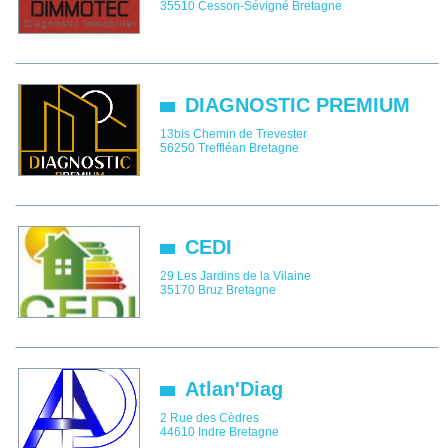
35510
Cesson-Sévigné
Bretagne
DIAGNOSTIC PREMIUM
13bis Chemin de Trevester
56250
Treffléan
Bretagne
CEDI
29 Les Jardins de la Vilaine
35170
Bruz
Bretagne
Atlan'Diag
2 Rue des Cèdres
44610
Indre
Bretagne