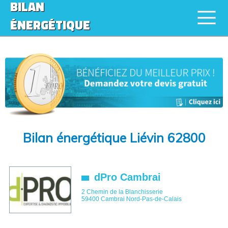
BILAN
ÉNERGÉTIQUE
Bilan énergétique Liévin 62800
dPro Cambrai
2 Chemin de la Blanchisserie
59400
Cambrai
Nord-Pas-de-Calais