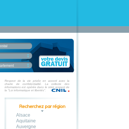
ostal
artement
Respect de la vie privée en accord avec la
charte de confidentialité. La collecte des
informations est opérée dans le strict respect de
la "Loi informatique et libertés".
Recherchez par région
Alsace
Aquitaine
Auvergne