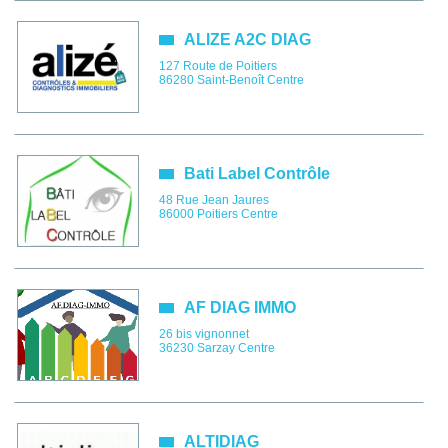
ALIZE A2C DIAG
127 Route de Poitiers
86280
Saint-Benoît
Centre
Bati Label Contrôle
48 Rue Jean Jaures
86000
Poitiers
Centre
AF DIAG IMMO
26 bis vignonnet
36230
Sarzay
Centre
ALTIDIAG