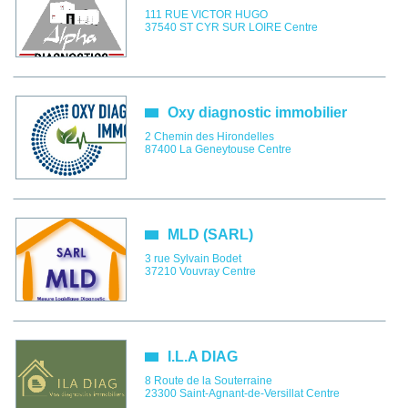
111 RUE VICTOR HUGO
37540
ST CYR SUR LOIRE
Centre
Oxy diagnostic immobilier
2 Chemin des Hirondelles
87400
La Geneytouse
Centre
MLD (SARL)
3 rue Sylvain Bodet
37210
Vouvray
Centre
I.L.A DIAG
8 Route de la Souterraine
23300
Saint-Agnant-de-Versillat
Centre