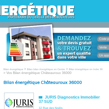
NERGÉTIQUE
PARTENAIRE DU CERCLE DES RÉNOVATEURS
Code p
Vente
Un app
>
>
Bilan énergétique
Bilan bilan énergétique en Centre
Bilan énergétique en Indre 36
> Vos Bilan énergétique Châteauroux 36000
Bilan énergétique Châteauroux 36000
JURIS Diagnostics Immobilier
37 SUD
32 Rue des Noëls