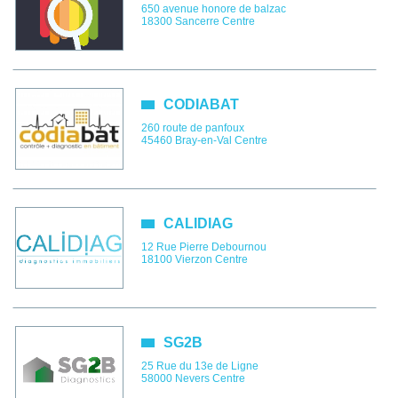
650 avenue honore de balzac
18300
Sancerre
Centre
CODIABAT
260 route de panfoux
45460
Bray-en-Val
Centre
CALIDIAG
12 Rue Pierre Debournou
18100
Vierzon
Centre
SG2B
25 Rue du 13e de Ligne
58000
Nevers
Centre