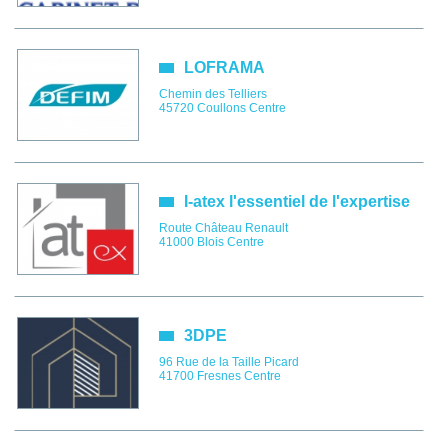
LOFRAMA
Chemin des Telliers
45720
Coullons
Centre
I-atex l'essentiel de l'expertise
Route Château Renault
41000
Blois
Centre
3DPE
96 Rue de la Taille Picard
41700
Fresnes
Centre