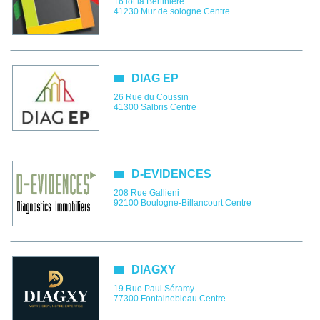
16 lot la Bertinière
41230
Mur de sologne
Centre
DIAG EP
26 Rue du Coussin
41300
Salbris
Centre
D-EVIDENCES
208 Rue Gallieni
92100
Boulogne-Billancourt
Centre
DIAGXY
19 Rue Paul Séramy
77300
Fontainebleau
Centre