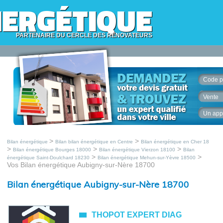
NERGÉTIQUE
PARTENAIRE DU CERCLE DES RÉNOVATEURS
Code p
Vente
Un app
>
>
Bilan énergétique
Bilan bilan énergétique en Centre
Bilan énergétique en Cher 18
>
>
>
Bilan énergétique Bourges 18000
Bilan énergétique Vierzon 18100
Bilan
>
>
énergétique Saint-Doulchard 18230
Bilan énergétique Mehun-sur-Yèvre 18500
Vos Bilan énergétique Aubigny-sur-Nère 18700
Bilan énergétique Aubigny-sur-Nère 18700
THOPOT EXPERT DIAG