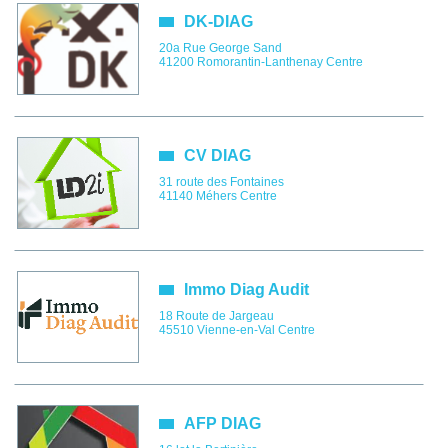
DK-DIAG
20a Rue George Sand
41200
Romorantin-Lanthenay
Centre
CV DIAG
31 route des Fontaines
41140
Méhers
Centre
Immo Diag Audit
18 Route de Jargeau
45510
Vienne-en-Val
Centre
AFP DIAG