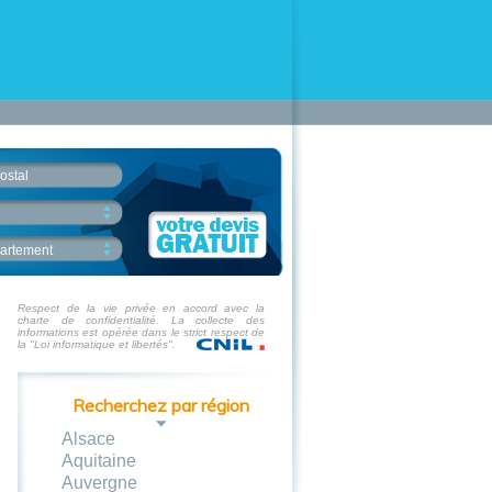
ostal
artement
Respect de la vie privée en accord avec la
charte de confidentialité. La collecte des
informations est opérée dans le strict respect de
la "Loi informatique et libertés".
Recherchez par région
Alsace
Aquitaine
Auvergne